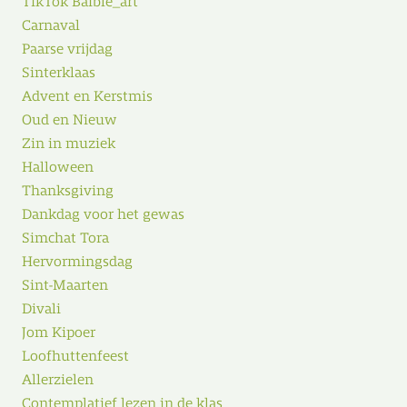
TikTok Baible_art
Carnaval
Paarse vrijdag
Sinterklaas
Advent en Kerstmis
Oud en Nieuw
Zin in muziek
Halloween
Thanksgiving
Dankdag voor het gewas
Simchat Tora
Hervormingsdag
Sint-Maarten
Divali
Jom Kipoer
Loofhuttenfeest
Allerzielen
Contemplatief lezen in de klas