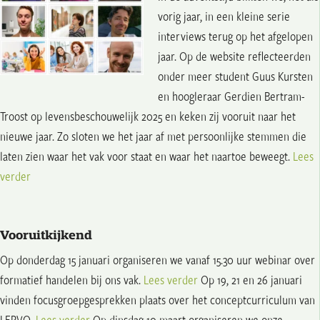
vorig jaar, in een kleine serie
interviews terug op het afgelopen
jaar. Op de website reflecteerden
onder meer student Guus Kursten
en hoogleraar Gerdien Bertram-
Troost op levensbeschouwelijk 2025 en keken zij vooruit naar het
nieuwe jaar. Zo sloten we het jaar af met persoonlijke stemmen die
laten zien waar het vak voor staat en waar het naartoe beweegt.
Lees
verder
Vooruitkijkend
Op donderdag 15 januari organiseren we vanaf 15.30 uur webinar over
formatief handelen bij ons vak.
Lees verder
Op 19, 21 en 26 januari
vinden focusgroepgesprekken plaats over het conceptcurriculum van
LERVO.
Lees verder
Op dinsdag 10 maart organiseren we onze