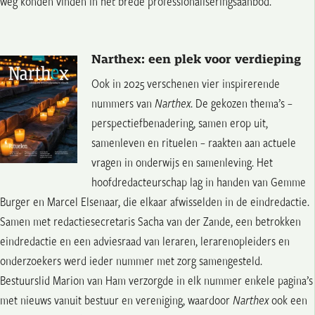
weg konden vinden in het brede professionaliseringsaanbod.
Narthex: een plek voor verdieping
Ook in 2025 verschenen vier inspirerende
nummers van
Narthex
. De gekozen thema’s –
perspectiefbenadering, samen erop uit,
samenleven en rituelen – raakten aan actuele
vragen in onderwijs en samenleving. Het
hoofdredacteurschap lag in handen van Gemme
Burger en Marcel Elsenaar, die elkaar afwisselden in de eindredactie.
Samen met redactiesecretaris Sacha van der Zande, een betrokken
eindredactie en een adviesraad van leraren, lerarenopleiders en
onderzoekers werd ieder nummer met zorg samengesteld.
Bestuurslid Marion van Ham verzorgde in elk nummer enkele pagina’s
met nieuws vanuit bestuur en vereniging, waardoor
Narthex
ook een