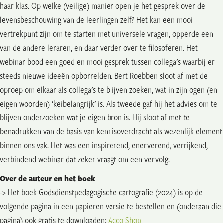
haar klas. Op welke (veilige) manier open je het gesprek over de
levensbeschouwing van de leerlingen zelf? Het kan een mooi
vertrekpunt zijn om te starten met universele vragen, opperde een
van de andere leraren, en daar verder over te filosoferen. Het
webinar bood een goed en mooi gesprek tussen collega’s waarbij er
steeds nieuwe ideeën opborrelden. Bert Roebben sloot af met de
oproep om elkaar als collega’s te blijven zoeken, wat in zijn ogen (en
eigen woorden) ‘keibelangrijk’ is. Als tweede gaf hij het advies om te
blijven onderzoeken wat je eigen bron is. Hij sloot af met te
benadrukken van de basis van kennisoverdracht als wezenlijk element
binnen ons vak. Het was een inspirerend, enerverend, verrijkend,
verbindend webinar dat zeker vraagt om een vervolg.
Over de auteur en het boek
-> Het boek Godsdienstpedagogische cartografie (2024) is op de
volgende pagina in een papieren versie te bestellen en (onderaan die
pagina) ook gratis te downloaden:
Acco Shop –