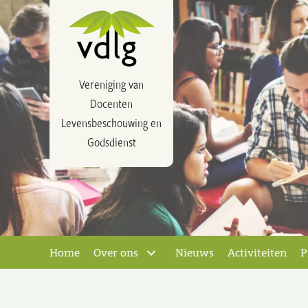
Vereniging van
Docenten
Levensbeschouwing en
Godsdienst
Home
Over ons
Nieuws
Activiteiten
P