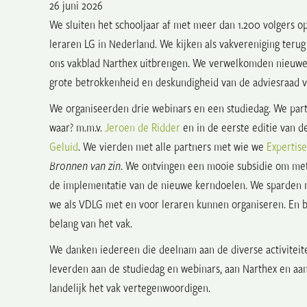
26 juni 2026
We sluiten het schooljaar af met meer dan 1.200 volgers o
leraren LG in Nederland. We kijken als vakvereniging teru
ons vakblad Narthex uitbrengen. We verwelkomden nieuwe 
grote betrokkenheid en deskundigheid van de adviesraad v
We organiseerden drie webinars en een studiedag. We part
waar? m.m.v.
Jeroen de Ridder
en in de eerste editie van d
Geluid
. We vierden met alle partners met wie we
Expertis
Bronnen van zin
. We ontvingen een mooie subsidie om met 
de implementatie van de nieuwe kerndoelen. We sparden me
we als VDLG met en voor leraren kunnen organiseren. En 
belang van het vak.
We danken iedereen die deelnam aan de diverse activiteite
leverden aan de studiedag en webinars, aan Narthex en aa
landelijk het vak vertegenwoordigen.