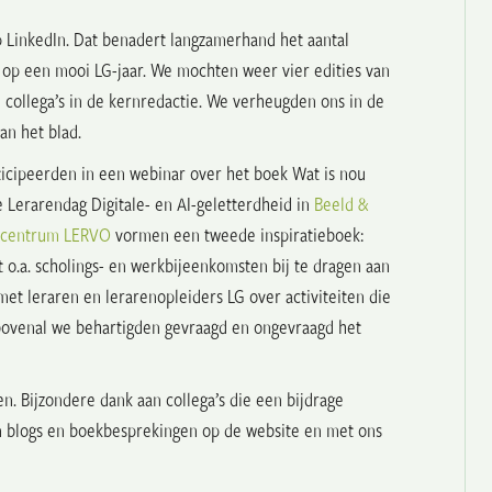
p LinkedIn. Dat benadert langzamerhand het aantal
g op een mooi LG-jaar. We mochten weer vier edities van
collega’s in de kernredactie. We verheugden ons in de
an het blad.
icipeerden in een webinar over het boek Wat is nou
e Lerarendag Digitale- en AI-geletterdheid in
Beeld &
ecentrum LERVO
vormen een tweede inspiratieboek:
o.a. scholings- en werkbijeenkomsten bij te dragen aan
t leraren en lerarenopleiders LG over activiteiten die
bovenal we behartigden gevraagd en ongevraagd het
n. Bijzondere dank aan collega’s die een bijdrage
n blogs en boekbesprekingen op de website en met ons