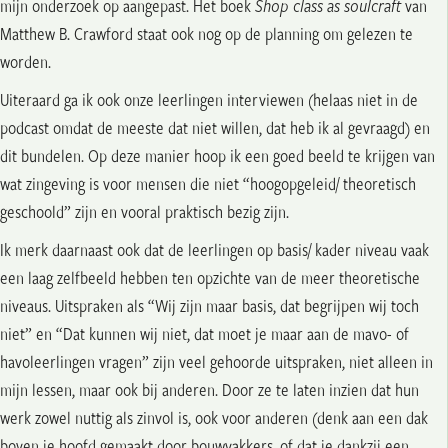
mijn onderzoek op aangepast. Het boek
Shop class as soulcraft
van
Matthew B. Crawford staat ook nog op de planning om gelezen te
worden.
Uiteraard ga ik ook onze leerlingen interviewen (helaas niet in de
podcast omdat de meeste dat niet willen, dat heb ik al gevraagd) en
dit bundelen. Op deze manier hoop ik een goed beeld te krijgen van
wat zingeving is voor mensen die niet “hoogopgeleid/ theoretisch
geschoold” zijn en vooral praktisch bezig zijn.
Ik merk daarnaast ook dat de leerlingen op basis/ kader niveau vaak
een laag zelfbeeld hebben ten opzichte van de meer theoretische
niveaus. Uitspraken als “Wij zijn maar basis, dat begrijpen wij toch
niet” en “Dat kunnen wij niet, dat moet je maar aan de mavo- of
havoleerlingen vragen” zijn veel gehoorde uitspraken, niet alleen in
mijn lessen, maar ook bij anderen. Door ze te laten inzien dat hun
werk zowel nuttig als zinvol is, ook voor anderen (denk aan een dak
boven je hoofd gemaakt door bouwvakkers, of dat je dankzij een