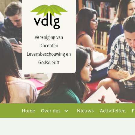
Vereniging van
Docenten
Levensbeschouwing en
Godsdienst
Home
Over ons
Nieuws
Activiteiten
P