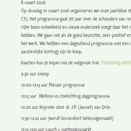
8 maart 2026
Op dinsdag 10 maart 2026 organiseren we onze jaarlijkse 
CS). Het programma gaat dit jaar over de schouders van reu
rijke basis ontwikkeld en nieuw onderzoek voegt daar het 
hebben. We gaan net als de goed bezochte, zeer positief e
het werk. We hebben een dagvullend programma met een ri
aanzienlijke korting) zijn te koop.
Kaarten kun je kopen via de volgende link:
Ticketshop #V
9.30 uur inloop
10.00-12.15 uur Plenair programma
10.15 uur Welkom en toelichting dagprogramma
10.20 uur Keynote door dr J.P. (Jannet) van Drie.
11.30-12.10 uur (wordt binnenkort bekendgemaakt)
12.15-13.15 uur Lunch + methodenmarkt