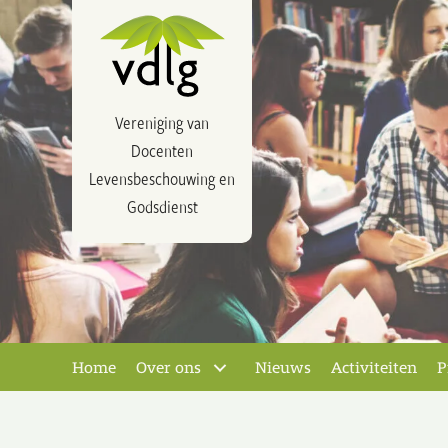
Vereniging van
Docenten
Levensbeschouwing en
Godsdienst
Home
Over ons
Nieuws
Activiteiten
P