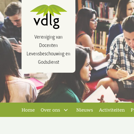
Vereniging van
Docenten
Levensbeschouwing en
Godsdienst
Home
Over ons
Nieuws
Activiteiten
P