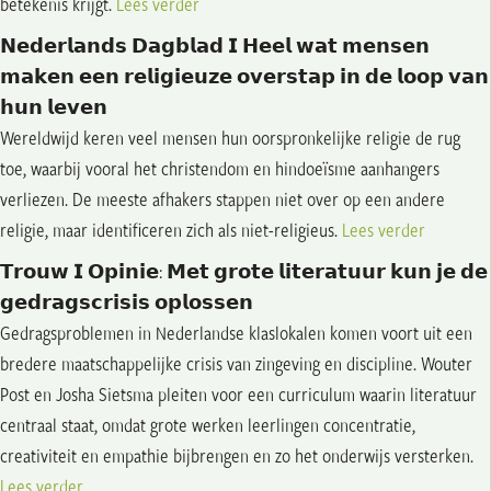
betekenis krijgt.
Lees verder
𝗡𝗲𝗱𝗲𝗿𝗹𝗮𝗻𝗱𝘀 𝗗𝗮𝗴𝗯𝗹𝗮𝗱 𝗜 𝗛𝗲𝗲𝗹 𝘄𝗮𝘁 𝗺𝗲𝗻𝘀𝗲𝗻
𝗺𝗮𝗸𝗲𝗻 𝗲𝗲𝗻 𝗿𝗲𝗹𝗶𝗴𝗶𝗲𝘂𝘇𝗲 𝗼𝘃𝗲𝗿𝘀𝘁𝗮𝗽 𝗶𝗻 𝗱𝗲 𝗹𝗼𝗼𝗽 𝘃𝗮𝗻
𝗵𝘂𝗻 𝗹𝗲𝘃𝗲𝗻
Wereldwijd keren veel mensen hun oorspronkelijke religie de rug
toe, waarbij vooral het christendom en hindoeïsme aanhangers
verliezen. De meeste afhakers stappen niet over op een andere
religie, maar identificeren zich als niet-religieus.
Lees verder
𝗧𝗿𝗼𝘂𝘄 𝗜 𝗢𝗽𝗶𝗻𝗶𝗲: 𝗠𝗲𝘁 𝗴𝗿𝗼𝘁𝗲 𝗹𝗶𝘁𝗲𝗿𝗮𝘁𝘂𝘂𝗿 𝗸𝘂𝗻 𝗷𝗲 𝗱𝗲
𝗴𝗲𝗱𝗿𝗮𝗴𝘀𝗰𝗿𝗶𝘀𝗶𝘀 𝗼𝗽𝗹𝗼𝘀𝘀𝗲𝗻
Gedragsproblemen in Nederlandse klaslokalen komen voort uit een
bredere maatschappelijke crisis van zingeving en discipline. Wouter
Post en Josha Sietsma pleiten voor een curriculum waarin literatuur
centraal staat, omdat grote werken leerlingen concentratie,
creativiteit en empathie bijbrengen en zo het onderwijs versterken.
Lees verder