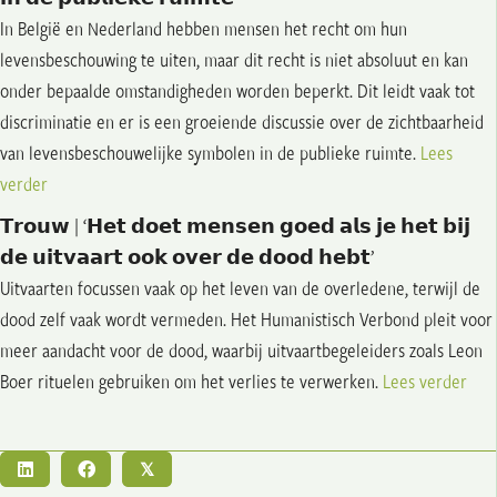
In België en Nederland hebben mensen het recht om hun
levensbeschouwing te uiten, maar dit recht is niet absoluut en kan
onder bepaalde omstandigheden worden beperkt. Dit leidt vaak tot
discriminatie en er is een groeiende discussie over de zichtbaarheid
van levensbeschouwelijke symbolen in de publieke ruimte.
Lees
verder
𝗧𝗿𝗼𝘂𝘄 | ‘𝗛𝗲𝘁 𝗱𝗼𝗲𝘁 𝗺𝗲𝗻𝘀𝗲𝗻 𝗴𝗼𝗲𝗱 𝗮𝗹𝘀 𝗷𝗲 𝗵𝗲𝘁 𝗯𝗶𝗷
𝗱𝗲 𝘂𝗶𝘁𝘃𝗮𝗮𝗿𝘁 𝗼𝗼𝗸 𝗼𝘃𝗲𝗿 𝗱𝗲 𝗱𝗼𝗼𝗱 𝗵𝗲𝗯𝘁’
Uitvaarten focussen vaak op het leven van de overledene, terwijl de
dood zelf vaak wordt vermeden. Het Humanistisch Verbond pleit voor
meer aandacht voor de dood, waarbij uitvaartbegeleiders zoals Leon
Boer rituelen gebruiken om het verlies te verwerken.
Lees verder
𝕏