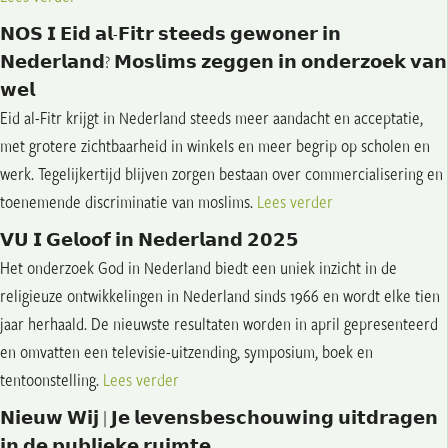
𝗡𝗢𝗦 𝗜 𝗘𝗶𝗱 𝗮𝗹-𝗙𝗶𝘁𝗿 𝘀𝘁𝗲𝗲𝗱𝘀 𝗴𝗲𝘄𝗼𝗻𝗲𝗿 𝗶𝗻
𝗡𝗲𝗱𝗲𝗿𝗹𝗮𝗻𝗱? 𝗠𝗼𝘀𝗹𝗶𝗺𝘀 𝘇𝗲𝗴𝗴𝗲𝗻 𝗶𝗻 𝗼𝗻𝗱𝗲𝗿𝘇𝗼𝗲𝗸 𝘃𝗮𝗻
𝘄𝗲𝗹
Eid al-Fitr krijgt in Nederland steeds meer aandacht en acceptatie,
met grotere zichtbaarheid in winkels en meer begrip op scholen en
werk. Tegelijkertijd blijven zorgen bestaan over commercialisering en
toenemende discriminatie van moslims.
Lees verder
𝗩𝗨 𝗜 𝗚𝗲𝗹𝗼𝗼𝗳 𝗶𝗻 𝗡𝗲𝗱𝗲𝗿𝗹𝗮𝗻𝗱 𝟮𝟬𝟮𝟱
Het onderzoek God in Nederland biedt een uniek inzicht in de
religieuze ontwikkelingen in Nederland sinds 1966 en wordt elke tien
jaar herhaald. De nieuwste resultaten worden in april gepresenteerd
en omvatten een televisie-uitzending, symposium, boek en
tentoonstelling.
Lees verder
𝗡𝗶𝗲𝘂𝘄 𝗪𝗶𝗷 | 𝗝𝗲 𝗹𝗲𝘃𝗲𝗻𝘀𝗯𝗲𝘀𝗰𝗵𝗼𝘂𝘄𝗶𝗻𝗴 𝘂𝗶𝘁𝗱𝗿𝗮𝗴𝗲𝗻
𝗶𝗻 𝗱𝗲 𝗽𝘂𝗯𝗹𝗶𝗲𝗸𝗲 𝗿𝘂𝗶𝗺𝘁𝗲