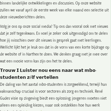
binnen landelijke ontwikkelingen en discussies. Op onze website
zullen we vanaf april de eerste week van elke maand een selectie uit
deze nieuwsberichten delen.
Volg je ons op onze social media? Tip ons dan vooral ook met nieuws
dat je zelf tegenkwam. En voel je zeker ook uitgenodigd om te delen
hoe jij misschien over dit nieuws in gesprek gaat met leerlingen.
Wellicht lijkt het je leuk om dat in de vorm van een korte bijdrage op
de website of in Narthex te doen. We denken graag met je mee over
wat een mooie vorm kan zijn om het te delen.
𝗧𝗿𝗼𝘂𝘄 𝗜 𝗟𝘂𝗶𝘀𝘁𝗲𝗿 𝗻𝗼𝘂 𝗲𝗲𝗻𝘀 𝗻𝗮𝗮𝗿 𝘄𝗮𝘁 𝗺𝗯𝗼-
𝘀𝘁𝘂𝗱𝗲𝗻𝘁𝗲𝗻 𝘇é𝗹𝗳 𝘃𝗲𝗿𝘁𝗲𝗹𝗹𝗲𝗻
De daling van het aantal mbo-studenten is zorgwekkend, terwijl hun
vakmanschap cruciaal is voor sectoren als zorg en techniek. René
Gudes visie op zingeving biedt een oplossing: jongeren moeten niet
alleen een opleiding kiezen, maar ook ontdekken hoe hun werk