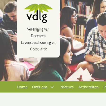
Vereniging van
Docenten
Levensbeschouwing en
Godsdienst
Home
Over ons
Nieuws
Activiteiten
P