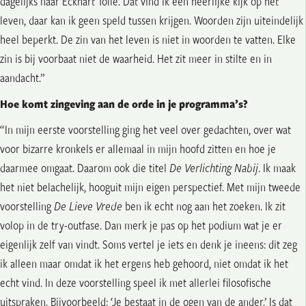
dagelijks naar Eckhart Tolle. Dat vind ik een heerlijke kijk op het
leven, daar kan ik geen speld tussen krijgen. Woorden zijn uiteindelijk
heel beperkt. De zin van het leven is niet in woorden te vatten. Elke
zin is bij voorbaat niet de waarheid. Het zit meer in stilte en in
aandacht.”
Hoe komt zingeving aan de orde in je programma’s?
“In mijn eerste voorstelling ging het veel over gedachten, over wat
voor bizarre kronkels er allemaal in mijn hoofd zitten en hoe je
daarmee omgaat. Daarom ook die titel
De Verlichting Nabij
. Ik maak
het niet belachelijk, hooguit mijn eigen perspectief. Met mijn tweede
voorstelling
De Lieve Vrede
ben ik echt nog aan het zoeken. Ik zit
volop in de try-outfase. Dan merk je pas op het podium wat je er
eigenlijk zelf van vindt. Soms vertel je iets en denk je ineens: dit zeg
ik alleen maar omdat ik het ergens heb gehoord, niet omdat ik het
echt vind. In deze voorstelling speel ik met allerlei filosofische
uitspraken. Bijvoorbeeld: ‘Je bestaat in de ogen van de ander.’ Is dat