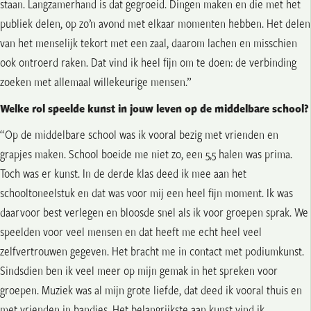
staan. Langzamerhand is dat gegroeid. Dingen maken en die met het
publiek delen, op zo’n avond met elkaar momenten hebben. Het delen
van het menselijk tekort met een zaal, daarom lachen en misschien
ook ontroerd raken. Dat vind ik heel fijn om te doen: de verbinding
zoeken met allemaal willekeurige mensen.”
Welke rol speelde kunst in jouw leven op de middelbare school?
“Op de middelbare school was ik vooral bezig met vrienden en
grapjes maken. School boeide me niet zo, een 5,5 halen was prima.
Toch was er kunst. In de derde klas deed ik mee aan het
schooltoneelstuk en dat was voor mij een heel fijn moment. Ik was
daarvoor best verlegen en bloosde snel als ik voor groepen sprak. We
speelden voor veel mensen en dat heeft me echt heel veel
zelfvertrouwen gegeven. Het bracht me in contact met podiumkunst.
Sindsdien ben ik veel meer op mijn gemak in het spreken voor
groepen. Muziek was al mijn grote liefde, dat deed ik vooral thuis en
met vrienden in bandjes. Het belangrijkste aan kunst vind ik