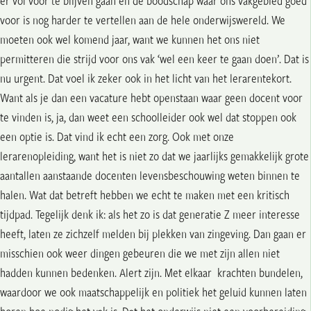
er vol voor te blijven gaan en de boodschap waar ons vakgebied goed
voor is nog harder te vertellen aan de hele onderwijswereld. We
moeten ook wel komend jaar, want we kunnen het ons niet
permitteren die strijd voor ons vak ‘wel een keer te gaan doen’. Dat is
nu urgent. Dat voel ik zeker ook in het licht van het lerarentekort.
Want als je dan een vacature hebt openstaan waar geen docent voor
te vinden is, ja, dan weet een schoolleider ook wel dat stoppen ook
een optie is. Dat vind ik echt een zorg. Ook met onze
lerarenopleiding, want het is niet zo dat we jaarlijks gemakkelijk grote
aantallen aanstaande docenten levensbeschouwing weten binnen te
halen. Wat dat betreft hebben we echt te maken met een kritisch
tijdpad. Tegelijk denk ik: als het zo is dat generatie Z meer interesse
heeft, laten ze zichzelf melden bij plekken van zingeving. Dan gaan er
misschien ook weer dingen gebeuren die we met zijn allen niet
hadden kunnen bedenken. Alert zijn. Met elkaar krachten bundelen,
waardoor we ook maatschappelijk en politiek het geluid kunnen laten