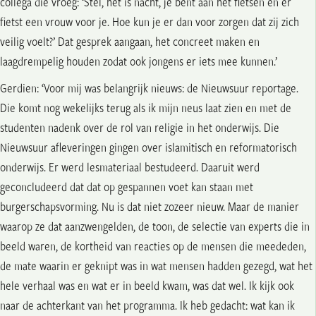
collega die vroeg: ‘Stel, het is nacht, je bent aan het fietsen en er
fietst een vrouw voor je. Hoe kun je er dan voor zorgen dat zij zich
veilig voelt?’ Dat gesprek aangaan, het concreet maken en
laagdrempelig houden zodat ook jongens er iets mee kunnen.’
Gerdien: ‘Voor mij was belangrijk nieuws: de Nieuwsuur reportage.
Die komt nog wekelijks terug als ik mijn neus laat zien en met de
studenten nadenk over de rol van religie in het onderwijs. Die
Nieuwsuur afleveringen gingen over islamitisch en reformatorisch
onderwijs. Er werd lesmateriaal bestudeerd. Daaruit werd
geconcludeerd dat dat op gespannen voet kan staan met
burgerschapsvorming. Nu is dat niet zozeer nieuw. Maar de manier
waarop ze dat aanzwengelden, de toon, de selectie van experts die in
beeld waren, de kortheid van reacties op de mensen die meededen,
de mate waarin er geknipt was in wat mensen hadden gezegd, wat het
hele verhaal was en wat er in beeld kwam, was dat wel. Ik kijk ook
naar de achterkant van het programma. Ik heb gedacht: wat kan ik