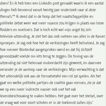
doen? En ik heb toen een LinkedIn post gemaakt waarin ik een aantal
dingen heb benoemd vanuit twintig jaar onderzoek naar al deze
thema’s.** Ik deed dat in de hoop dat het maatschappelijke en
politieke debat weer wat meer nuance zou krijgen in plaats van losse
flodders en oneliners. Dat is toch echt wel mijn angst bij zo’n
televisie-uitzending. Je ziet het dan ook meteen van alles in de Kamer
oproepen. Je zag ook hoe het de verkiezingen heeft beïnvloed. Je zag
hoe meneer Bontenbal aangesproken werd en dat hij zichzelf
genoodzaakt voelde om iets terug te zeggen. De timing van de
uitzending zal niet helemaal ondoordacht zijn geweest, en daarmee
verander je de aanloop naar de verkiezingen. Mijn verwachting is dat
het uiteindelijk ook aan de formatietafel een rol zal spelen. Als het
gaat om welke politieke partijen de coalitie gaan vormen, zie je dat
we op een meer indirecte manier ook met het vak
levensbeschouwing te maken hebben. Het gaat over het stelsel, over
de vraag wat voor soort scholen er in de toekomst zullen zijn.’