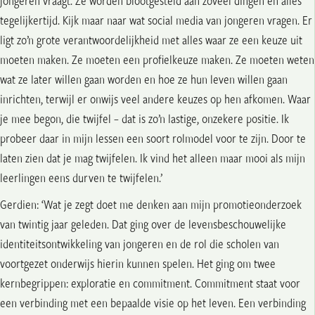
jongeren vraagt. Ze worden blootgesteld aan zoveel dingen en alles
tegelijkertijd. Kijk maar naar wat social media van jongeren vragen. Er
ligt zo’n grote verantwoordelijkheid met alles waar ze een keuze uit
moeten maken. Ze moeten een profielkeuze maken. Ze moeten weten
wat ze later willen gaan worden en hoe ze hun leven willen gaan
inrichten, terwijl er onwijs veel andere keuzes op hen afkomen.
Waar
je mee begon, die twijfel – dat is zo’n lastige, onzekere positie. Ik
probeer daar in mijn lessen een soort rolmodel voor te zijn. Door te
laten zien dat je mag twijfelen. Ik vind het alleen maar mooi als mijn
leerlingen eens durven te twijfelen.’
Gerdien: ‘Wat je zegt doet me denken aan mijn promotieonderzoek
van twintig jaar geleden. Dat ging over de levensbeschouwelijke
identiteitsontwikkeling van jongeren en de rol die scholen van
voortgezet onderwijs hierin kunnen spelen. Het ging om twee
kernbegrippen: exploratie en commitment. Commitment staat voor
een verbinding met een bepaalde visie op het leven. Een verbinding