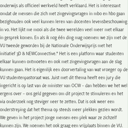
onderwijs als officieel werkveld heeft verklaard. Het is interessant
omdat de mensen die zich met zingevingsvragen in mbo en hbo gaan
bezighouden ook veel kunnen leren van docenten levensbeschouwing
in vo. Het lijkt me mooi als die twee werelden veel meer met elkaar
in gesprek komen. En als ik nog één ding mag noemen: we zijn met de
VU tweede geworden bij de Nationale Onderwijsprijs met het
initiatief 3D & NEWConnective.* Het is een platform waar studenten
elkaar kunnen ontmoeten en ook met zingevingsvragen aan de slag
kunnen gaan.
Het is eigenlijk een doorvertaling van wat vroeger op de
VU studentenpastoraat was. Juist met dit thema heeft een jury die
ingericht is op last van de minister van OCW – dan hebben we het wel
ergens over – ons geld gegeven om dit project te stimuleren en het
via onderzoek nog steviger neer te zetten. Dat is ook weer een
onderstreping dat het thema op steeds meer plekken gezien wordt.
We geven in het project jonge mensen een plek waar ze zichzelf
kunnen zijn. We noemen het ook graag een vrijplaats binnen de VU.