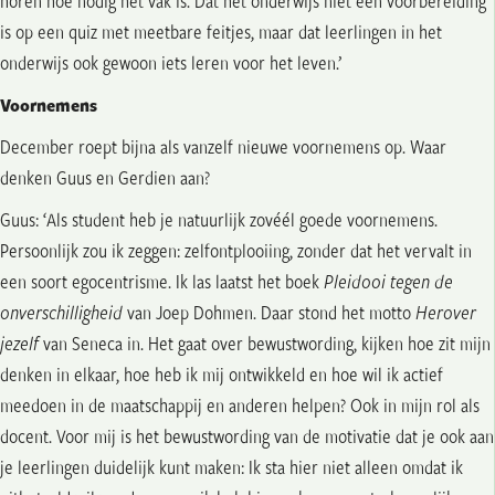
horen hoe nodig het vak is. Dat het onderwijs niet een voorbereiding
is op een quiz met meetbare feitjes, maar dat leerlingen in het
onderwijs ook gewoon iets leren voor het leven.’
Voornemens
December roept bijna als vanzelf nieuwe voornemens op. Waar
denken Guus en Gerdien aan?
Guus: ‘Als student heb je natuurlijk zovéél goede voornemens.
Persoonlijk zou ik zeggen: zelfontplooiing, zonder dat het vervalt in
een soort egocentrisme. Ik las laatst het boek
Pleidooi tegen de
onverschilligheid
van Joep Dohmen. Daar stond het motto
Herover
jezelf
van Seneca in. Het gaat over bewustwording, kijken hoe zit mijn
denken in elkaar, hoe heb ik mij ontwikkeld en hoe wil ik actief
meedoen in de maatschappij en anderen helpen? Ook in mijn rol als
docent. Voor mij is het bewustwording van de motivatie dat je ook aan
je leerlingen duidelijk kunt maken: Ik sta hier niet alleen omdat ik