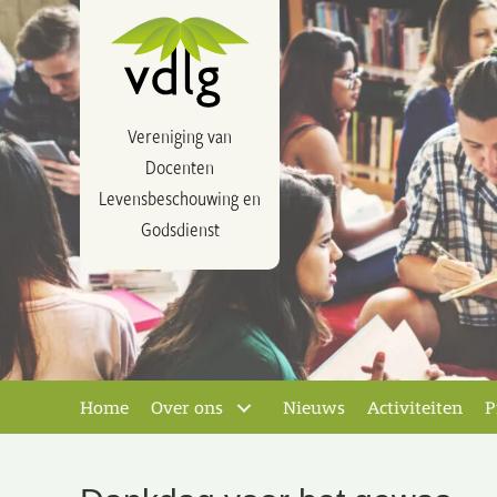
Vereniging van
Docenten
Levensbeschouwing en
Godsdienst
Home
Over ons
Nieuws
Activiteiten
P