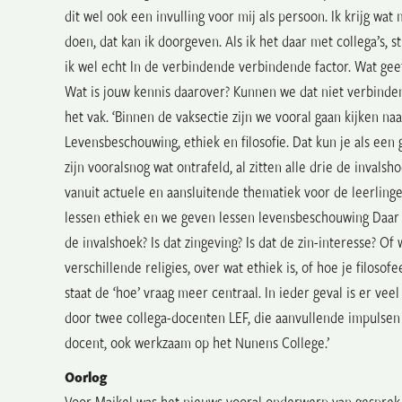
dit wel ook een invulling voor mij als persoon. Ik krijg wa
doen, dat kan ik doorgeven. Als ik het daar met collega’s, s
ik wel echt In de verbindende verbindende factor. Wat geef 
Wat is jouw kennis daarover? Kunnen we dat niet verbinden
het vak. ‘Binnen de vaksectie zijn we vooral gaan kijken na
Levensbeschouwing, ethiek en filosofie. Dat kun je als een 
zijn vooralsnog wat ontrafeld, al zitten alle drie de inval
vanuit actuele en aansluitende thematiek voor de leerlinge
lessen ethiek en we geven lessen levensbeschouwing Daar zi
de invalshoek? Is dat zingeving? Is dat de zin-interesse? O
verschillende religies, over wat ethiek is, of hoe je filosof
staat de ‘hoe’ vraag meer centraal. In ieder geval is er vee
door twee collega-docenten LEF, die aanvullende impulsen k
docent, ook werkzaam op het Nunens College.’
Oorlog
Voor Maikel was het nieuws vooral onderwerp van gesprek. ‘