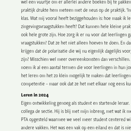
wel een vuurtje om er allerlei andere boeken bij te pakken. 
praktijk drukte hem meteen met de neus op de praktijk. ‘I
klas. Wat mij vooral heeft beziggehouden is: hoe maak ik 
zingevingsvraagstukken heeft? Dat kunnen hele kleine prak
ook hele grote zijn. Hoe zorg ik er nu voor dat leerlingen 
vraagstukken? Dat ze het niet alleen hoeven te doen. En da
krijgen dat de polarisatie die wij nu eigenlijk dagelijks v
zijn? Misschien wel meer overeenkomsten dan verschillen.
noem ik al een aantal termen die voor leerlingen in hun jon
het leren om het zo klein mogelijk te maken dat leerlingen
competentie – maar ook dat ze het met elkaar nog eens ku
Leren in 2024
Eigen ontwikkeling genoeg als student en startende leraar.
collega de sectie. Hij is blij met mijn inbreng, met wat ik
PTA opgesteld
waarmee we veel meer student centered wi
andere vakken. Het was een vak op een eiland en dat is niet