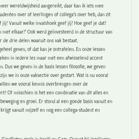
t meer wereldwijsheid aangereikt, daar kan ik iets mee
tudenten over of leerlingen of collega’s over heb, dan zit
jij? Vanuit welke invalshoek geef jij? Hoe geef je dat?
 met elkaar?’ Ook werd geïnvesteerd in de structuur van
ar de drie delen waaruit ons vak bestaat.
geheel geven, of dat kan je ontrafelen. En onze lessen
shoeken in iedere les maar met een afwisselend accent
n. Dus we geven in de basis lessen filosofie, we geven
jn we in onze vaksectie over gestart. Wat is nu vooral
f willen we vooral kennis overbrengen over de
eert? Of misschien is het een combinatie van dit alles en
l beweging en groei. Er stond al een goede basis vanuit en
rijgt vanuit mijzelf en nog een collega-student en
Conflicten zoals in Israël en Gaza. Onrust bij leerlingen