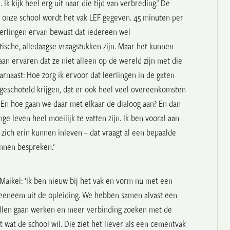
Ik kijk heel erg uit naar die tijd van verbreding.’ De
n onze school wordt het vak LEF gegeven. 45 minuten per
leerlingen ervan bewust dat iedereen wel
tische, alledaagse vraagstukken zijn. Maar het kunnen
gaan ervaren dat ze niet alleen op de wereld zijn met die
arnaast: Hoe zorg ik ervoor dat leerlingen in de gaten
oorgeschoteld krijgen, dat er ook heel veel overeenkomsten
 En hoe gaan we daar met elkaar de dialoog aan? En dan
ge leven heel moeilijk te vatten zijn. Ik ben vooral aan
 zich erin kunnen inleven – dat vraagt al een bepaalde
nnen bespreken.’
 Maikel: ‘Ik ben nieuw bij het vak en vorm nu met een
 meeneem uit de opleiding.
We hebben samen alvast een
llen gaan werken en meer verbinding zoeken met de
 wat de school wil. Die ziet het liever als een cementvak