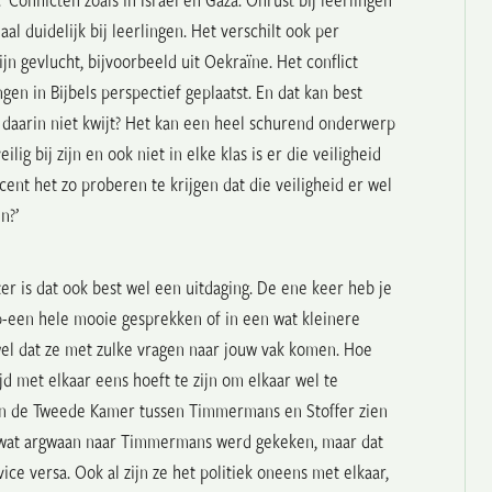
al duidelijk bij leerlingen. Het verschilt ook per
jn gevlucht, bijvoorbeeld uit Oekraïne.
Het conflict
gen in Bijbels perspectief geplaatst. En dat kan best
 daarin niet kwijt? Het kan een heel schurend onderwerp
lig bij zijn en ook niet in elke klas is er die veiligheid
cent het zo proberen te krijgen dat die veiligheid er wel
in?’
rter is dat ook best wel een uitdaging. De ene keer heb je
p-een hele mooie gesprekken of in een wat kleinere
 wel dat ze met zulke vragen naar jouw vak komen. Hoe
ijd met elkaar eens hoeft te zijn om elkaar wel te
je in de Tweede Kamer tussen Timmermans en Stoffer zien
st wat argwaan naar Timmermans werd gekeken, maar dat
ice versa. Ook al zijn ze het politiek oneens met elkaar,