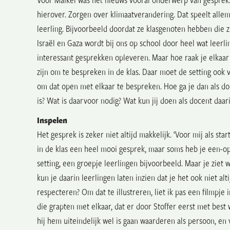
hierover. Zorgen over klimaatverandering. Dat speelt allema
leerling. Bijvoorbeeld doordat ze
klasgenoten hebben die zi
Israël en Gaza wordt bij ons op school door heel wat leerlin
interessant gesprekken opleveren. Maar hoe raak je elkaar
zijn om te bespreken in de klas. Daar moet de setting ook vei
om dat open met elkaar te bespreken.
Hoe ga je dan als do
is?
Wat is daarvoor nodig? Wat kun jij doen als docent daar
Inspelen
Het gesprek is zeker niet altijd makkelijk. ‘Voor mij als sta
in de klas een heel mooi gesprek, maar soms heb je een-o
setting, een groepje leerlingen bijvoorbeeld. Maar je ziet
kun je daarin leerlingen laten inzien dat je het ook niet alt
respecteren? Om dat te illustreren, liet ik pas een filmp
die grapten met elkaar, dat er door Stoffer eerst met be
hij hem uiteindelijk wel is gaan waarderen als persoon, en v