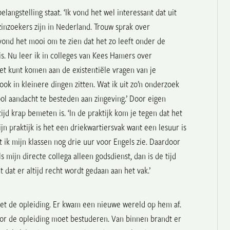
elangstelling staat. ‘Ik vond het wel interessant dat uit
zinzoekers zijn in Nederland. Trouw sprak over
 vond het mooi om te zien dat het zo leeft onder de
 is. Nu leer ik in colleges van Kees Hamers over
et kunt komen aan de existentiële vragen van je
 ook in kleinere dingen zitten. Wat ik uit zo’n onderzoek
ool aandacht te besteden aan zingeving.
’ Door eigen
jd krap bemeten is. ‘In de praktijk kom je tegen dat het
jn praktijk is het een driekwartiersvak want een lesuur is
at ik mijn klassen nog drie uur voor Engels zie. Daardoor
s mijn directe collega alleen godsdienst, dan is de tijd
t dat er altijd recht wordt gedaan aan het vak.’
 met de opleiding. Er kwam een nieuwe wereld op hem af.
oor de opleiding moet bestuderen. Van binnen brandt er