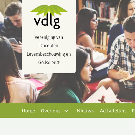
Vereniging van
Docenten
Levensbeschouwing en
Godsdienst
Home
Over ons
Nieuws
Activiteiten
P