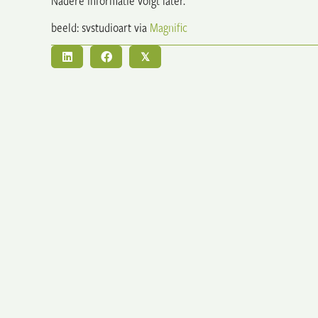
Nadere informatie volgt later.
beeld: svstudioart via
Magnific
𝕏