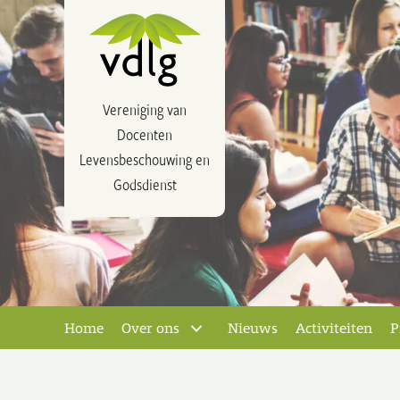
Vereniging van
Docenten
Levensbeschouwing en
Godsdienst
Home
Over ons
Nieuws
Activiteiten
P